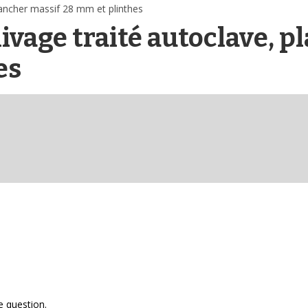
lancher massif 28 mm et plinthes
ivage traité autoclave, p
es
e question.