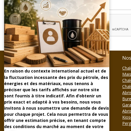
Envoyer la question
Contact
Nos
STMB Construction
Chal
En raison du contexte international actuel et de
6 Avenue de l'Europe
Mais
la fluctuation incessante des prix du pétrole, des
63430 Pont-du-Château
Chal
énergies et des matériaux, nous tenons à
Chal
préciser que les tarifs affichés sur notre site
Téléphone :
04.63.22.47.63
Abri
sont fournis à titre indicatif. Afin d’obtenir un
Bure
contact@stmbconstruction.fr
prix exact et adapté à vos besoins, nous vous
Gara
invitons à nous soumettre une demande de devis
Abri
pour chaque projet. Cela nous permettra de vous
Kios
offrir une estimation précise, en tenant compte
FORMULAIRE DE CONTACT
Perg
des conditions du marché au moment de votre