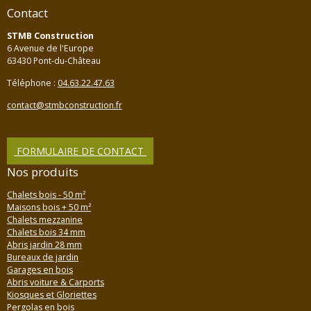
Contact
STMB Construction
6 Avenue de l'Europe
63430 Pont-du-Château
Téléphone :
04.63.22.47.63
contact@stmbconstruction.fr
FORMULAIRE DE CONTACT
Nos produits
Chalets bois - 50 m²
Maisons bois + 50 m²
Chalets mezzanine
Chalets bois 34 mm
Abris jardin 28 mm
Bureaux de jardin
Garages en bois
Abris voiture & Carports
Kiosques et Gloriettes
Pergolas en bois