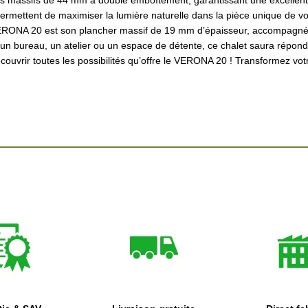
s massifs de 44 mm à double emboîtement, garantissant une excellente 
ermettent de maximiser la lumière naturelle dans la pièce unique de v
 VERONA 20 est son plancher massif de 19 mm d’épaisseur, accompagné 
r un bureau, un atelier ou un espace de détente, ce chalet saura répo
ouvrir toutes les possibilités qu’offre le VERONA 20 ! Transformez votr