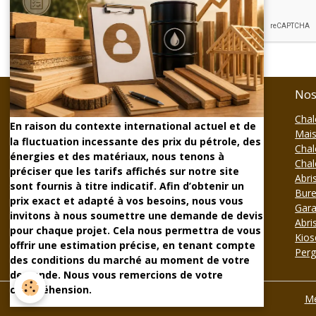
Envoyer la question
Contact
Nos
STMB Construction
Chal
En raison du contexte international actuel et de
6 Avenue de l'Europe
Mais
la fluctuation incessante des prix du pétrole, des
63430 Pont-du-Château
Chal
énergies et des matériaux, nous tenons à
Chal
préciser que les tarifs affichés sur notre site
Téléphone :
04.63.22.47.63
Abri
sont fournis à titre indicatif. Afin d’obtenir un
Bure
contact@stmbconstruction.fr
prix exact et adapté à vos besoins, nous vous
Gara
invitons à nous soumettre une demande de devis
Abri
pour chaque projet. Cela nous permettra de vous
Kios
offrir une estimation précise, en tenant compte
FORMULAIRE DE CONTACT
Perg
des conditions du marché au moment de votre
demande. Nous vous remercions de votre
compréhension.
Me