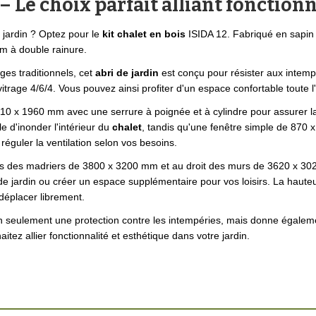
 – Le choix parfait alliant fonction
 jardin ? Optez pour le
kit chalet en bois
ISIDA 12. Fabriqué en sapin
mm à double rainure.
ges traditionnels, cet
abri de jardin
est conçu pour résister aux intempé
vitrage 4/6/4. Vous pouvez ainsi profiter d'un espace confortable toute 
10 x 1960 mm avec une serrure à poignée et à cylindre pour assurer la
e d'inonder l'intérieur du
chalet
, tandis qu'une fenêtre simple de 870
e réguler la ventilation selon vos besoins.
és des madriers de 3800 x 3200 mm et au droit des murs de 3620 x 3
de jardin ou créer un espace supplémentaire pour vos loisirs. La hau
éplacer librement.
 seulement une protection contre les intempéries, mais donne égale
haitez allier fonctionnalité et esthétique dans votre jardin.