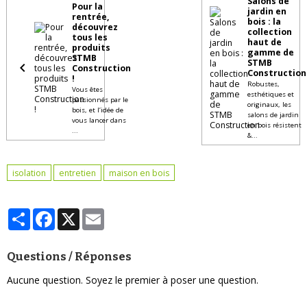
Salons de
Pour la
jardin en
rentrée,
bois : la
découvrez
collection
tous les
haut de
produits
gamme de
STMB
STMB
Construction
Construction
!
Robustes,
Vous êtes
esthétiques et
passionnés par le
originaux, les
bois, et l’idée de
salons de jardin
vous lancer dans
en bois résistent
...
&...
isolation
entretien
maison en bois
Partager
Facebook
X
Email
Questions / Réponses
Aucune question. Soyez le premier à poser une question.