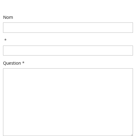
Poser une question
Nom
Question